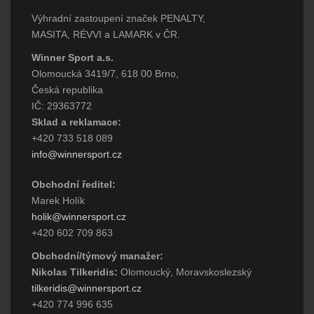
Výhradní zastoupení značek PENALTY,
MASITA, RÉVVI a LAMARK v ČR.
Winner Sport a.s.
Olomoucká 3419/7, 618 00 Brno,
Česká republika
IČ: 29363772
Sklad a reklamace:
+420 733 518 089
info@winnersport.cz
Obchodní ředitel:
Marek Holík
holik@winnersport.cz
+420 602 709 863
Obchodní/týmový manažer:
Nikolas Tilkeridis:
Olomoucký, Moravskoslezský
tilkeridis@winnersport.cz
+420 774 996 635