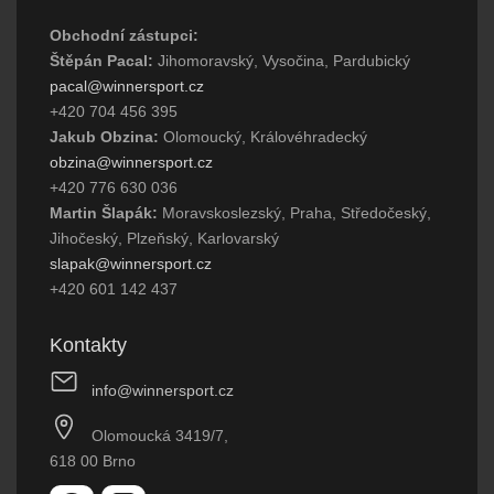
Obchodní zástupci:
Štěpán Pacal:
Jihomoravský, Vysočina, Pardubický
pacal@winnersport.cz
+420 704 456 395
Jakub Obzina:
Olomoucký, Královéhradecký
obzina@winnersport.cz
+420 776 630 036
Martin Šlapák:
Moravskoslezský, Praha, Středočeský,
Jihočeský, Plzeňský, Karlovarský
slapak@winnersport.cz
+420 601 142 437
Kontakty
info@winnersport.cz
Olomoucká 3419/7,
618 00 Brno