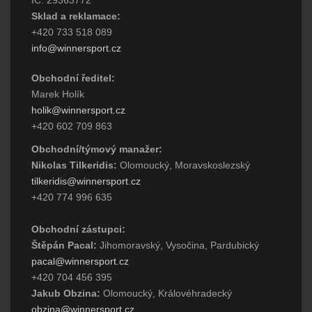
IČ: 29363772
Sklad a reklamace:
+420 733 518 089
info@winnersport.cz
Obchodní ředitel:
Marek Holík
holik@winnersport.cz
+420 602 709 863
Obchodní/týmový manažer:
Nikolas Tilkeridis:
Olomoucký, Moravskoslezský
tilkeridis@winnersport.cz
+420 774 996 635
Obchodní zástupci:
Štěpán Pacal:
Jihomoravský, Vysočina, Pardubický
pacal@winnersport.cz
+420 704 456 395
Jakub Obzina:
Olomoucký, Královéhradecký
obzina@winnersport.cz