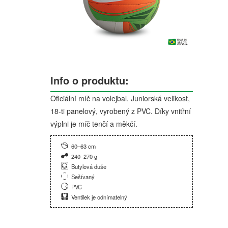
Info o produktu:
Oficiální míč na volejbal. Juniorská velikost,
18-ti panelový, vyrobený z PVC. Díky vnitřní
výplni je míč tenčí a měkčí.
60–63 cm
240–270 g
Butylová duše
Sešívaný
PVC
Ventilek je odnímatelný