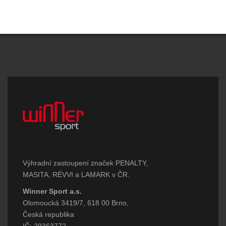
Výhradní zastoupení značek PENALTY,
MASITA, RÉVVI a LAMARK v ČR.
Winner Sport a.s.
Olomoucká 3419/7, 618 00 Brno,
Česká republika