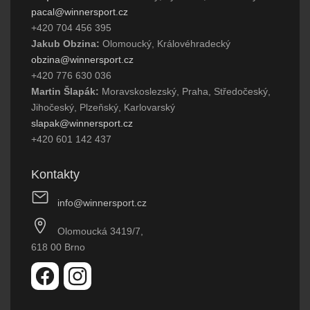
pacal@winnersport.cz
+420 704 456 395
Jakub Obzina:
Olomoucký, Královéhradecký
obzina@winnersport.cz
+420 776 630 036
Martin Šlapák:
Moravskoslezský, Praha, Středočeský,
Jihočeský, Plzeňský, Karlovarský
slapak@winnersport.cz
+420 601 142 437
Kontakty
info@winnersport.cz
Olomoucká 3419/7,
618 00 Brno