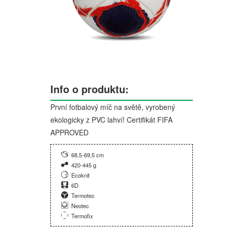
Info o produktu:
První fotbalový míč na světě, vyrobený
ekologicky z PVC lahví! Certifikát FIFA
APPROVED
68,5-69,5 cm
420-445 g
Ecoknit
6D
Termotec
Neotec
Termofix