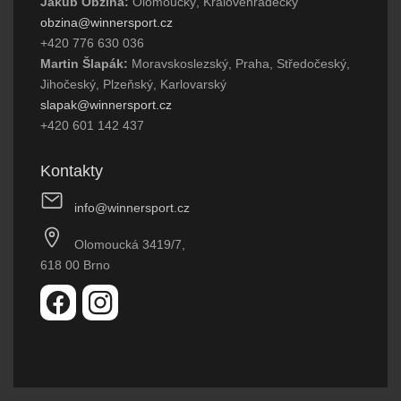
Jakub Obzina:
Olomoucký, Královéhradecký
obzina@winnersport.cz
+420 776 630 036
Martin Šlapák:
Moravskoslezský, Praha, Středočeský,
Jihočeský, Plzeňský, Karlovarský
slapak@winnersport.cz
+420 601 142 437
Kontakty
info@winnersport.cz
Olomoucká 3419/7,
618 00 Brno