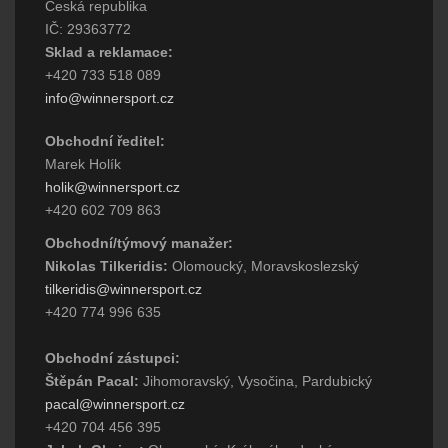
Česká republika
IČ: 29363772
Sklad a reklamace:
+420 733 518 089
info@winnersport.cz
Obchodní ředitel:
Marek Holík
holik@winnersport.cz
+420 602 709 863
Obchodní/týmový manažer:
Nikolas Tilkeridis:
Olomoucký, Moravskoslezský
tilkeridis@winnersport.cz
+420 774 996 635
Obchodní zástupci:
Štěpán Pacal:
Jihomoravský, Vysočina, Pardubický
pacal@winnersport.cz
+420 704 456 395