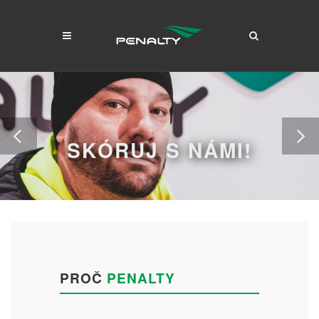
SKÓRUJ S NÁMI!
PROČ
PENALTY