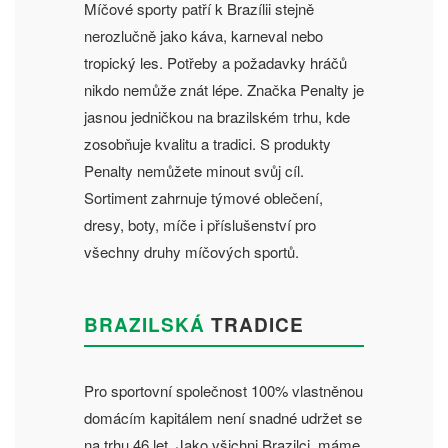
Míčové sporty patří k Brazílii stejně
nerozlučně jako káva, karneval nebo
tropický les. Potřeby a požadavky hráčů
nikdo nemůže znát lépe. Značka Penalty je
jasnou jedničkou na brazilském trhu, kde
zosobňuje kvalitu a tradici. S produkty
Penalty nemůžete minout svůj cíl.
Sortiment zahrnuje týmové oblečení,
dresy, boty, míče i příslušenství pro
všechny druhy míčových sportů.
BRAZILSKÁ
TRADICE
Pro sportovní společnost 100% vlastněnou
domácím kapitálem není snadné udržet se
na trhu 46 let. Jako všichni Brazilci, máme