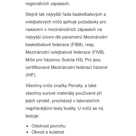
regionálních zápasech.
Stejně tak nejvyšší řada basketbalových a
volejbalových míčů splňuje požadavky pro
nasazení v mezinárodních zápasech na
nejvyšší úrovni dle parametrů Mezinárodní
basketbalové federace (FIBA), resp.
Mezinárodní volejbalové federace (FIVB).
Míče pro házenou Suécia H3L Pró jsou
certifikované Mezinárodní federací házené
(IHF).
Všechny míče značky Penalty, a také
všechny surové materiály používané při
jejich výrobě, procházejí v laboratořích
nejpřísnějšími testy kvality. U míčů se mj.
testuje:
Odolnost povrchu
Obvod a kulatost