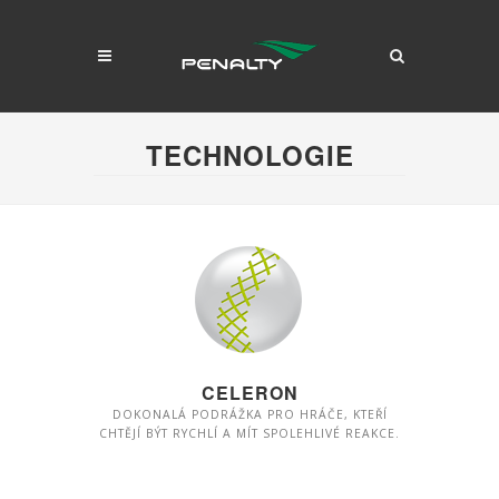
TECHNOLOGIE
CELERON
DOKONALÁ PODRÁŽKA PRO HRÁČE, KTEŘÍ
CHTĚJÍ BÝT RYCHLÍ A MÍT SPOLEHLIVÉ REAKCE.