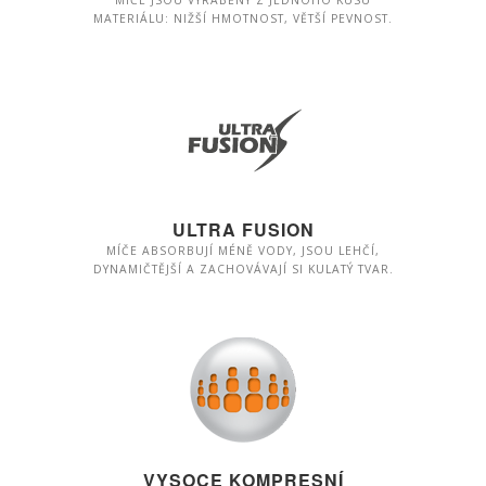
MÍČE JSOU VYRÁBĚNY Z JEDNOHO KUSU
MATERIÁLU: NIŽŠÍ HMOTNOST, VĚTŠÍ PEVNOST.
ULTRA FUSION
MÍČE ABSORBUJÍ MÉNĚ VODY, JSOU LEHČÍ,
DYNAMIČTĚJŠÍ A ZACHOVÁVAJÍ SI KULATÝ TVAR.
VYSOCE KOMPRESNÍ