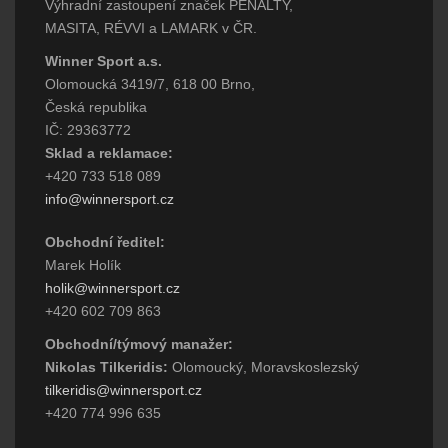
Výhradní zastoupení značek PENALTY,
MASITA, RÉVVI a LAMARK v ČR.
Winner Sport a.s.
Olomoucká 3419/7, 618 00 Brno,
Česká republika
IČ: 29363772
Sklad a reklamace:
+420 733 518 089
info@winnersport.cz
Obchodní ředitel:
Marek Holík
holik@winnersport.cz
+420 602 709 863
Obchodní/týmový manažer:
Nikolas Tilkeridis:
Olomoucký, Moravskoslezský
tilkeridis@winnersport.cz
+420 774 996 635