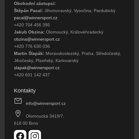
Obchodní zástupci:
Štěpán Pacal:
Jihomoravský, Vysočina, Pardubický
pacal@winnersport.cz
+420 704 456 395
Jakub Obzina:
Olomoucký, Královéhradecký
obzina@winnersport.cz
+420 776 630 036
Martin Šlapák:
Moravskoslezský, Praha, Středočeský,
Jihočeský, Plzeňský, Karlovarský
slapak@winnersport.cz
+420 601 142 437
Kontakty
info@winnersport.cz
Olomoucká 3419/7,
618 00 Brno