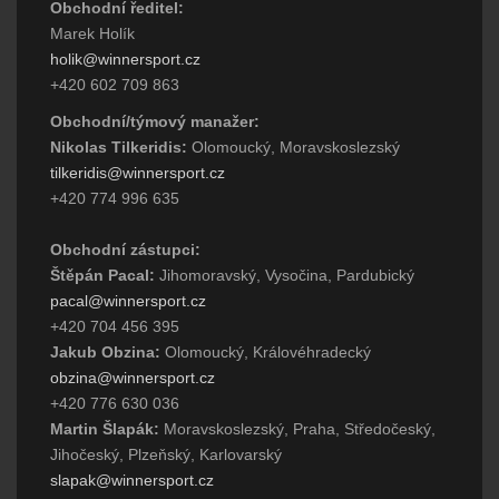
Obchodní ředitel:
Marek Holík
holik@winnersport.cz
+420 602 709 863
Obchodní/týmový manažer:
Nikolas Tilkeridis:
Olomoucký, Moravskoslezský
tilkeridis@winnersport.cz
+420 774 996 635
Obchodní zástupci:
Štěpán Pacal:
Jihomoravský, Vysočina, Pardubický
pacal@winnersport.cz
+420 704 456 395
Jakub Obzina:
Olomoucký, Královéhradecký
obzina@winnersport.cz
+420 776 630 036
Martin Šlapák:
Moravskoslezský, Praha, Středočeský,
Jihočeský, Plzeňský, Karlovarský
slapak@winnersport.cz