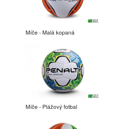
Míče - Malá kopaná
Míče - Plážový fotbal