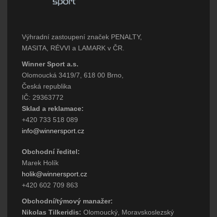
Výhradní zastoupení značek PENALTY,
MASITA, RÉVVI a LAMARK v ČR.
Winner Sport a.s.
Olomoucká 3419/7, 618 00 Brno,
Česká republika
IČ: 29363772
Sklad a reklamace:
+420 733 518 089
info@winnersport.cz
Obchodní ředitel:
Marek Holík
holik@winnersport.cz
+420 602 709 863
Obchodní/týmový manažer:
Nikolas Tilkeridis:
Olomoucký, Moravskoslezský