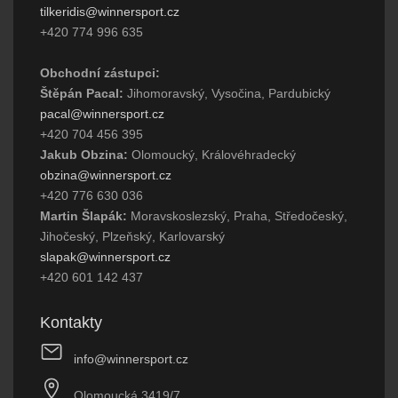
tilkeridis@winnersport.cz
+420 774 996 635
Obchodní zástupci:
Štěpán Pacal:
Jihomoravský, Vysočina, Pardubický
pacal@winnersport.cz
+420 704 456 395
Jakub Obzina:
Olomoucký, Královéhradecký
obzina@winnersport.cz
+420 776 630 036
Martin Šlapák:
Moravskoslezský, Praha, Středočeský,
Jihočeský, Plzeňský, Karlovarský
slapak@winnersport.cz
+420 601 142 437
Kontakty
info@winnersport.cz
Olomoucká 3419/7,