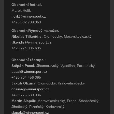
Obchodní ředitel:
Marek Holík
holik@winnersport.cz
+420 602 709 863
Obchodní/týmový manažer:
Nikolas Tilkeridis:
Olomoucký, Moravskoslezský
tilkeridis@winnersport.cz
+420 774 996 635
Obchodní zástupci:
Štěpán Pacal:
Jihomoravský, Vysočina, Pardubický
pacal@winnersport.cz
+420 704 456 395
Jakub Obzina:
Olomoucký, Královéhradecký
obzina@winnersport.cz
+420 776 630 036
Martin Šlapák:
Moravskoslezský, Praha, Středočeský,
Jihočeský, Plzeňský, Karlovarský
slapak@winnersport.cz