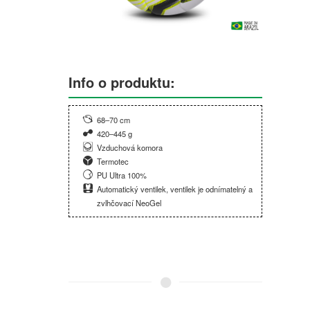
Info o produktu:
68–70 cm
420–445 g
Vzduchová komora
Termotec
PU Ultra 100%
Automatický ventilek, ventilek je odnímatelný a
zvlhčovací NeoGel