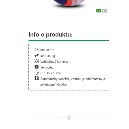
Info o produktu:
68–70 cm
420–445 g
Vzduchová komora
Termotec
PU Ultra 100%
Automatický ventilek, ventilek je odnímatelný a
zvlhčovací NeoGel