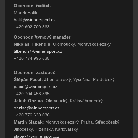
Obchodní ředitel:
Marek Holík
holik@winnersport.cz
+420 602 709 863
Obchodní/týmový manažer:
Nikolas Tilkeridis:
Olomoucký, Moravskoslezský
tilkeridis@winnersport.cz
+420 774 996 635
Obchodní zástupci:
Štěpán Pacal:
Jihomoravský, Vysočina, Pardubický
pacal@winnersport.cz
+420 704 456 395
Jakub Obzina:
Olomoucký, Královéhradecký
obzina@winnersport.cz
+420 776 630 036
Martin Šlapák:
Moravskoslezský, Praha, Středočeský,
Jihočeský, Plzeňský, Karlovarský
slapak@winnersport.cz