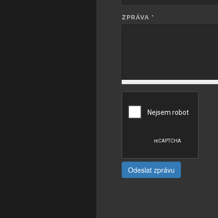
ZPRÁVA
*
Odeslat zprávu