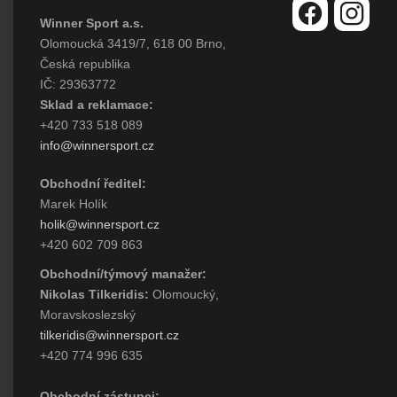
Winner Sport a.s.
Olomoucká 3419/7, 618 00 Brno,
Česká republika
IČ: 29363772
Sklad a reklamace:
+420 733 518 089
info@winnersport.cz
Obchodní ředitel:
Marek Holík
holik@winnersport.cz
+420 602 709 863
Obchodní/týmový manažer:
Nikolas Tilkeridis:
Olomoucký,
Moravskoslezský
tilkeridis@winnersport.cz
+420 774 996 635
Obchodní zástupci: