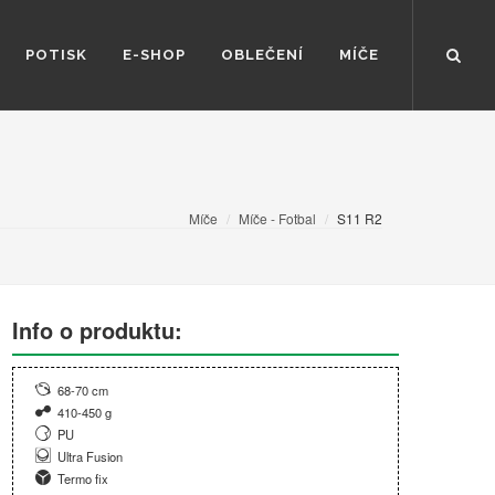
POTISK
E-SHOP
OBLEČENÍ
MÍČE
Míče
Míče - Fotbal
S11 R2
Info o produktu:
68-70 cm
410-450 g
PU
Ultra Fusion
Termo fix