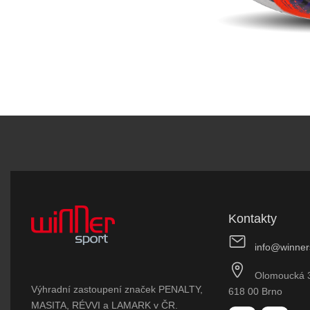
Kontakty
info@winner
Olomoucká 
Výhradní zastoupení značek PENALTY,
618 00 Brno
MASITA, RÉVVI a LAMARK v ČR.