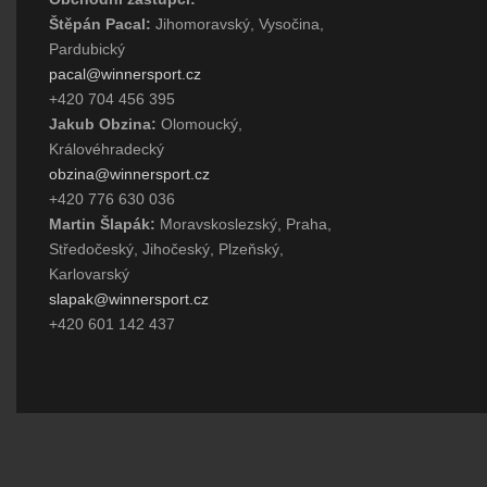
Štěpán Pacal:
Jihomoravský, Vysočina,
Pardubický
pacal@winnersport.cz
+420 704 456 395
Jakub Obzina:
Olomoucký,
Královéhradecký
obzina@winnersport.cz
+420 776 630 036
Martin Šlapák:
Moravskoslezský, Praha,
Středočeský, Jihočeský, Plzeňský,
Karlovarský
slapak@winnersport.cz
+420 601 142 437